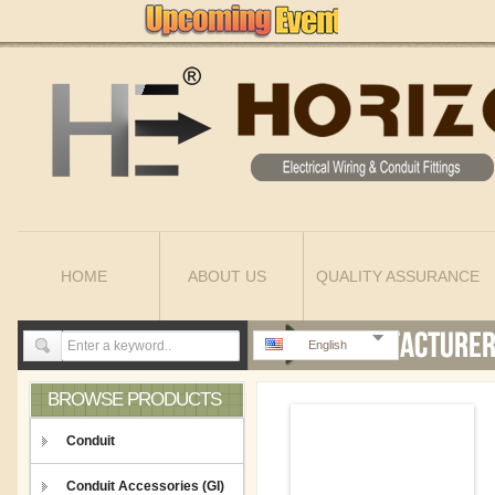
HOME
ABOUT US
QUALITY ASSURANCE
English
BROWSE PRODUCTS
Conduit
Conduit Accessories (GI)