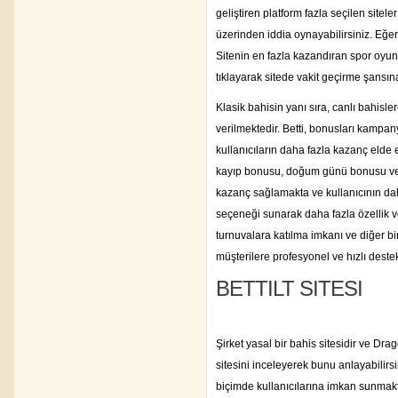
geliştiren platform fazla seçilen sitele
üzerinden iddia oynayabilirsiniz. Eğe
Sitenin en fazla kazandıran spor oyunl
tıklayarak sitede vakit geçirme şansına
Klasik bahisin yanı sıra, canlı bahisl
verilmektedir. Betti, bonusları kampa
kullanıcıların daha fazla kazanç elde 
kayıp bonusu, doğum günü bonusu ve a
kazanç sağlamakta ve kullanıcının dah
seçeneği sunarak daha fazla özellik ve
turnuvalara katılma imkanı ve diğer bir
müşterilere profesyonel ve hızlı deste
BETTILT SITESI
Şirket yasal bir bahis sitesidir ve Dra
sitesini inceleyerek bunu anlayabilir
biçimde kullanıcılarına imkan sunmakta