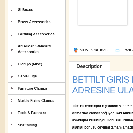
GI Boxes
Brass Accessories
Earthing Accessories
American Standard
VIEW LARGE IMAGE
EMAIL 
Accessories
Clamps (Misc)
Description
Cable Lugs
BETTILT GIRIŞ
ADRESINE ULA
Furniture Clamps
Marble Fixing Clamps
Tüm bu avantajların yanında sitede çok
Tools & Fastners
artmasına olanak sağlıyor. Tabi bunun
avantajlar bulunuyor. Bonusları kulla
Scaffolding
alanlar bonusu çevirimi tamamlamadan