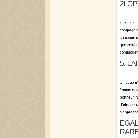
2! O
Il existe 
compagnie 
cohesion u
que celui-
commodemen
5. L
Un coup n’
femme envi
bonheur. N
d’etre acco
s’approche
EGAL
RAR