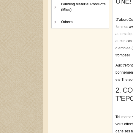
UNE!
Building Material Products
(Misc)
D’abordOu 
Others
femmes avo
automatiqu
aucun cas 
d’emblee (
trompee!
Aux trefon
bonnement 
ete The so
2. C
T’EP
Toi-meme v
vous effec
dans ses m