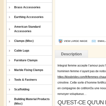
Brass Accessories
Earthing Accessories
American Standard
Accessories
Clamps (Misc)
VIEW LARGE IMAGE
EMAIL 
Cable Lugs
Description
Furniture Clamps
Integral femme accepte l’amour puis l
Marble Fixing Clamps
hominien femme n’ayant pas de notion
https://kissbrides.com/fr/femmes-cha
Tools & Fastners
crinoline. Cette sorte d’homme fortif
en compagnie de cotillonOu une nouv
Scaffolding
renvoyer voluptueux…
Building Material Products
QU’EST-CE QU’UN 
(Misc)