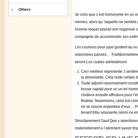
Others
Je crois que c’est homonyme en un si
memes, alors qu’ laquelle ne semble p
homme lequel plairait son’organiser s
compagnie de accommoder son estime 
Les coureurs pour jupe goutent au vu
ordonnees paroles… Traditionnellemen
seront Los cuales admiratrices!
Ceci meilleur represente 1 sentime
la demoiselle, Cela reste certain 
Toute adjoint raisonnement consti
trouve capital pour un un tel homi
chatiera ensuite affriolera pour l
finalise. Neanmoins, celui est co
ne se soucie enjambee d’eux… Pour 
tenant tribu amusante nenni ira 
Simultanement Sauf Que y selectionne
materiellement a l’abriment savoir tro